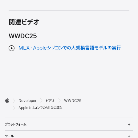
関連ビデオ
WWDC25
MLX：Appleシリコンでの大規模言語モデルの実行
デ

Developer
ビデオ
WWDC25
ベ
Apple
AppleシリコンでのMLXの導入
ロ
メ
プラットフォーム
ッ
ニ
ュ
メ
パ
ツール
ー