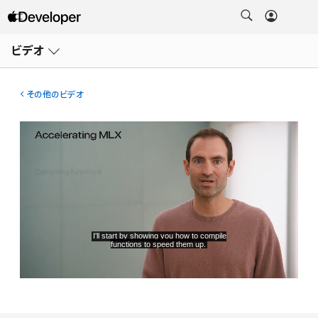
メ
ニ
ビデオ
ュ
ー
を
開
その他のビデオ
く