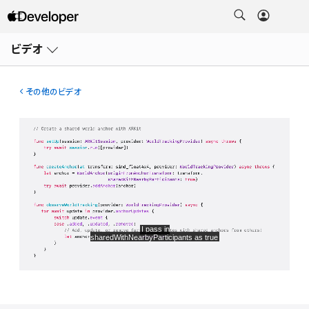
メ
ニ
ビデオ
ュ
ー
を
開
その他のビデオ
く