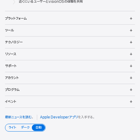
ベ
近くにいるユーザーとvisionOSの体験を共有
ロ
メ
プラットフォーム
ッ
ニ
ュ
メ
パ
ツール
ー
ニ
を
ュ
メ
向
開
テクノロジー
ー
ニ
く
を
け
ュ
メ
開
リソース
ー
ニ
く
フ
を
ュ
メ
開
サポート
ー
ニ
ッ
く
を
ュ
メ
開
アカウント
ー
ニ
タ
く
を
ュ
メ
開
プログラム
ー
ニ
く
を
ュ
メ
開
イベント
ー
ニ
く
を
ュ
開
ー
最新ニュースを読む
。
Apple Developerアプリ
を入手する。
く
を
開
ライト
ダーク
自動
く