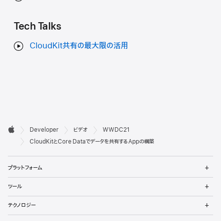
Tech Talks
CloudKit共有の最大限の活用
デ

Developer
ビデオ
WWDC21
ベ
Apple
CloudKitとCore Dataでデータを共有するAppの構築
ロ
メ
プラットフォーム
ッ
ニ
ュ
メ
パ
ツール
ー
ニ
を
ュ
メ
向
開
テクノロジー
ー
ニ
く
を
ュ
メ