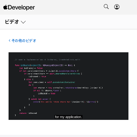
メ
ニ
ビデオ
ュ
ー
を
開
その他のビデオ
く