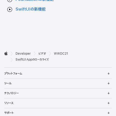
SwiftUIの新機能
デ

Developer
ビデオ
WWDC21
ベ
Apple
SwiftUI Appのローカライズ
ロ
メ
プラットフォーム
ッ
ニ
ュ
メ
パ
ツール
ー
ニ
を
ュ
メ
向
開
テクノロジー
ー
ニ
く
を
け
ュ
メ
開
リソース
ー
ニ
く
フ
を
ュ
メ
開
サポート
ー
ニ