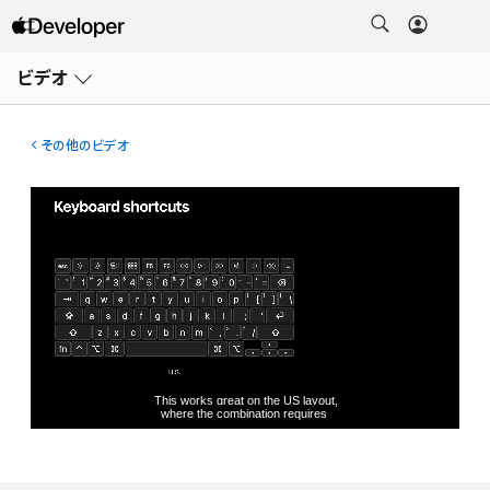
メ
ニ
ビデオ
ュ
ー
を
開
その他のビデオ
く