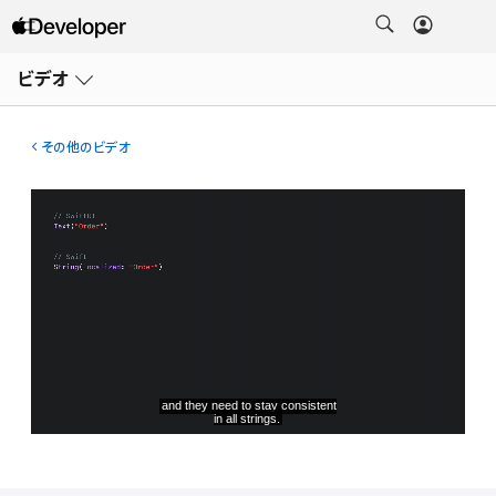
メ
ニ
ビデオ
ュ
ー
を
開
その他のビデオ
く