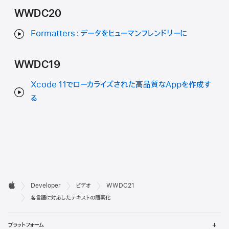
WWDC20
Formatters：データをヒューマンフレンドリーに
WWDC19
Xcode 11でローカライズされた高品質なAppを作成す
る
デ

Developer
ビデオ
WWDC21
ベ
Apple
各言語に対応したテキストの簡素化
ロ
メ
プラットフォーム
ニ