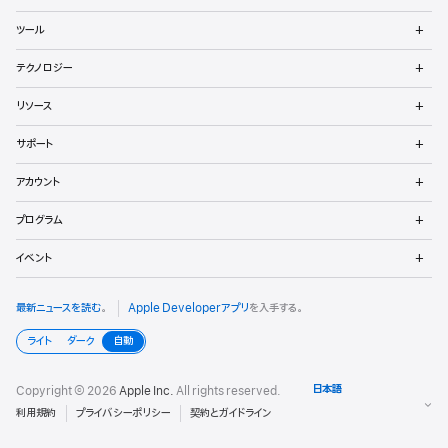
ッ
ュ
メ
パ
ツール
ー
ニ
を
ュ
メ
向
開
テクノロジー
ー
ニ
く
を
け
ュ
メ
開
リソース
ー
ニ
く
フ
を
ュ
メ
開
サポート
ー
ニ
ッ
く
を
ュ
メ
開
アカウント
ー
ニ
タ
く
を
ュ
メ
開
プログラム
ー
ニ
く
を
ュ
メ
開
イベント
ー
ニ
く
を
ュ
開
ー
最新ニュースを読む
。
Apple Developerアプリ
を入手する。
く
を
開
ライト
ダーク
自動
く
Copyright © 2026
Apple Inc.
All rights reserved.
利用規約
プライバシーポリシー
契約とガイドライン