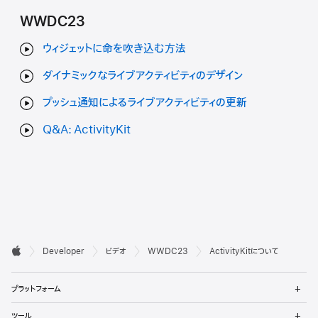
WWDC23
ウィジェットに命を吹き込む方法
ダイナミックなライブアクティビティのデザイン
プッシュ通知によるライブアクティビティの更新
Q&A: ActivityKit
デ

Developer
ビデオ
WWDC23
ActivityKitについて
ベ
Apple
メ
ロ
プラットフォーム
ニ
ュ
ッ
メ
ツール