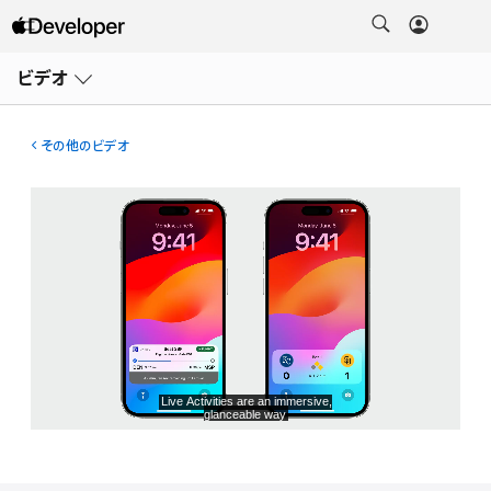
メ
ニ
ビデオ
ュ
ー
を
開
その他のビデオ
く