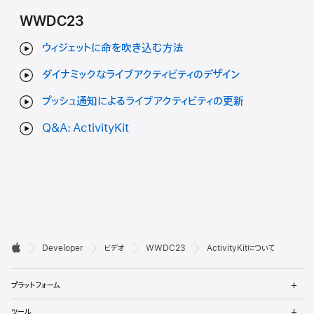
WWDC23
ウィジェットに命を吹き込む方法
ダイナミックなライブアクティビティのデザイン
プッシュ通知によるライブアクティビティの更新
Q&A: ActivityKit
デ

Developer
ビデオ
WWDC23
ActivityKitについて
ベ
Apple
メ
ロ
プラットフォーム
ニ
ュ
ッ
メ
ツール