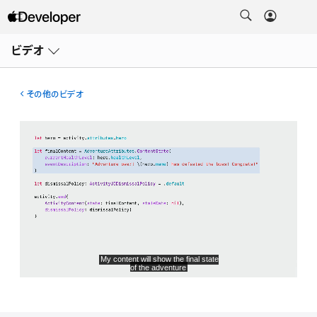
メ
ニ
ビデオ
ュ
ー
を
開
その他のビデオ
く