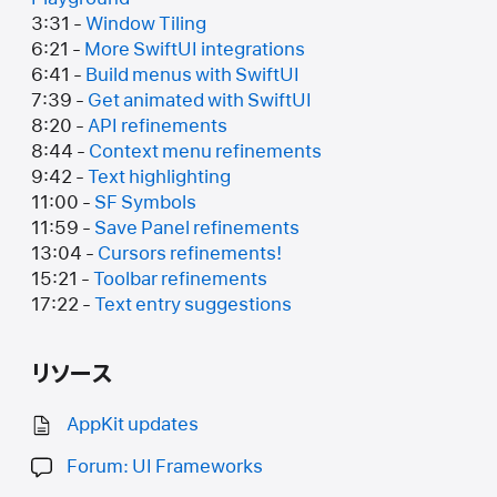
3:31 -
Window Tiling
6:21 -
More SwiftUI integrations
6:41 -
Build menus with SwiftUI
7:39 -
Get animated with SwiftUI
8:20 -
API refinements
8:44 -
Context menu refinements
9:42 -
Text highlighting
11:00 -
SF Symbols
11:59 -
Save Panel refinements
13:04 -
Cursors refinements!
15:21 -
Toolbar refinements
17:22 -
Text entry suggestions
リソース
AppKit updates
Forum: UI Frameworks