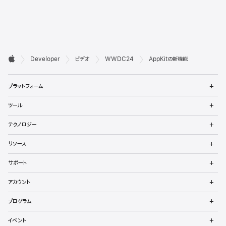
デ

Developer
ビデオ
WWDC24
AppKitの新機能
ベ
Apple
メ
ロ
プラットフォーム
ニ
ュ
ッ
メ
ツール
ー
ニ
パ
を
ュ
メ
開
テクノロジー
ー
ニ
向
く
を
ュ
メ
開
リソース
ー
ニ
け
く
を
ュ
メ
開
サポート
ー
フ
ニ
く
を
ュ
メ
開
ッ
アカウント
ー
ニ
く
を
ュ
メ
タ
開
プログラム
ー
ニ
く
を
ュ
メ
開
イベント
ー
ニ