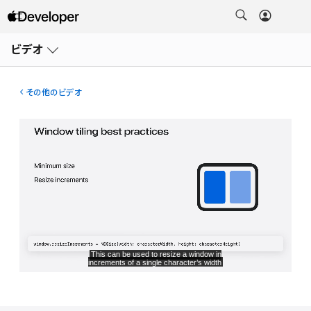
メ
ニ
ビデオ
ュ
ー
を
開
その他のビデオ
く