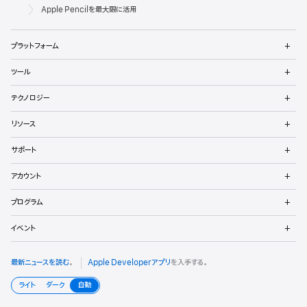
ベ
Apple
Apple Pencilを最大限に活用
ロ
メ
プラットフォーム
ッ
ニ
ュ
メ
パ
ツール
ー
ニ
を
ュ
メ
向
開
テクノロジー
ー
ニ
く
を
け
ュ
メ
開
リソース
ー
ニ
く
フ
を
ュ
メ
開
サポート
ー
ニ
ッ
く
を
ュ
メ
開
アカウント
ー
ニ
タ
く
を
ュ
メ
開
プログラム
ー
ニ
く
を
ュ
メ
開
イベント
ー
ニ
く
を
ュ
開
ー
最新ニュースを読む
。
Apple Developerアプリ
を入手する。
く
を
開
ライト
ダーク
自動
く