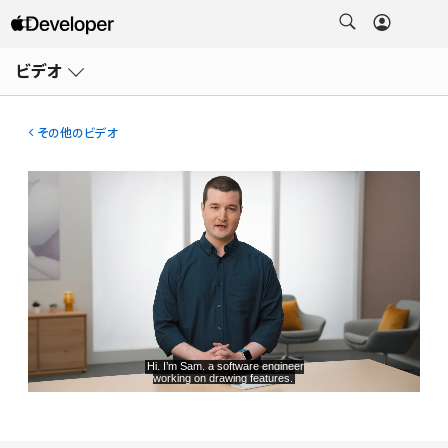
メ
ニ
ビデオ
ュ
ー
を
開
その他のビデオ
く