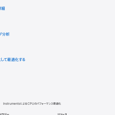
詳細
ング分析
化して最適化する
InstrumentsによるCPUのパフォーマンス最適化
ノロジー
リソース