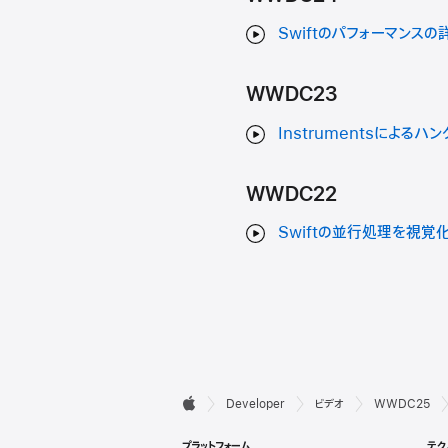
Swiftのパフォーマンスの
WWDC23
Instrumentsによるハ
WWDC22
Swiftの並行処理を視覚
デ

Developer
ビデオ
WWDC25
Apple
ベ
プラットフォーム
テク