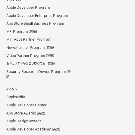
Apple Developer Program
Apple Developer Enterprise Program
App Store Small Business Program
MFi Program
Mini Apps Partner Program
News Partner Program
Video Partner Program
セキュリティ報奨金プログラム
Security Research Device Program
イベント
Appleに相談
Apple Developer Center
App Store Awards
Apple Design Awards
Apple Developer Academy