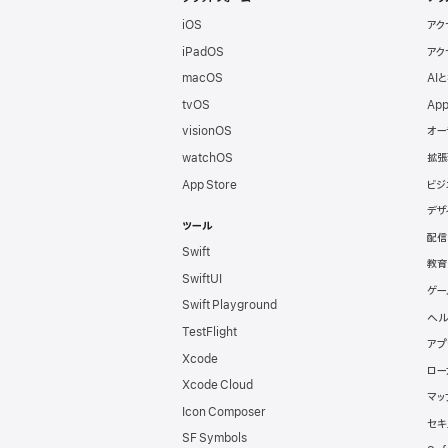
iOS
アク
ロ
iPadOS
アク
ッ
macOS
AI
tvOS
App
パ
visionOS
オー
watchOS
拡張
向
App Store
ビジ
デザ
け
ツール
配信
Swift
フ
教育
SwiftUI
ゲー
Swift Playground
ッ
ヘル
TestFlight
アプ
タ
Xcode
ロー
Xcode Cloud
マッ
Icon Composer
セキ
SF Symbols