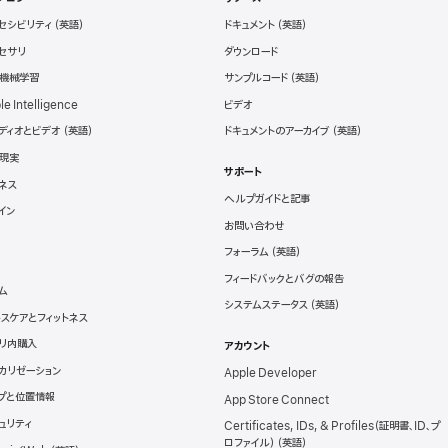
セシビリティ
ドキュメント
セサリ
ダウンロード
と機械学習
サンプルコード
le Intelligence
ビデオ
ディオとビデオ
ドキュメントのアーカイブ
現実
サポート
ネス
ヘルプガイドと記事
イン
お問い合わせ
フォーラム
フィードバックとバグの報告
ム
システムステータス
スケアとフィットネス
リ内購入
アカウント
カリゼーション
Apple Developer
プと位置情報
App Store Connect
ュリティ
Certificates, IDs, & Profiles（証明書、ID、プ
ロファイル）