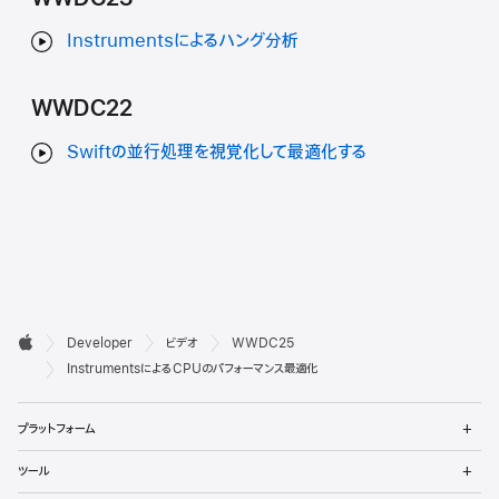
Instrumentsによるハング分析
WWDC22
Swiftの並行処理を視覚化して最適化する
デ

Developer
ビデオ
WWDC25
ベ
Apple
InstrumentsによるCPUのパフォーマンス最適化
ロ
メ
プラットフォーム
ッ
ニ
ュ
メ
パ
ツール
ー
ニ
を
ュ