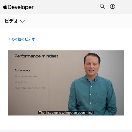
メ
ニ
ビデオ
ュ
ー
を
開
その他のビデオ
く