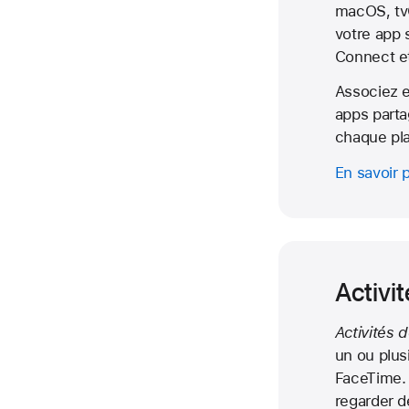
macOS, tv
votre app 
Connect et
Associez e
apps parta
chaque pl
En savoir 
Activi
Activités 
un ou plus
FaceTime. G
regarder d