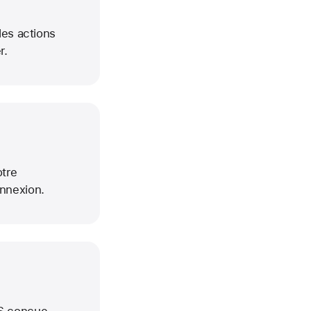
les actions
r.
otre
onnexion.
OS conçue