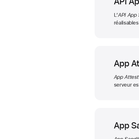
API Ap
L’
API App 
réalisable
App At
App Attest
serveur es
App S
App Sand