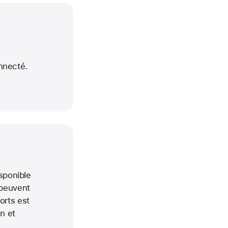
onnecté.
sponible
i peuvent
orts est
n et