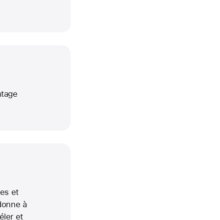
ntage
es et
 donne à
éler et