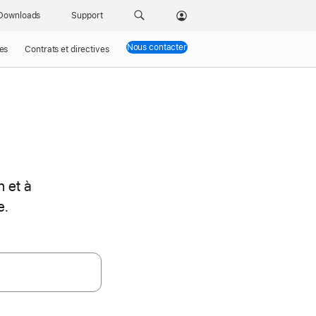
Downloads
Support
Nous contacter
Assistance
es
Contrats et directives
n et à
e.