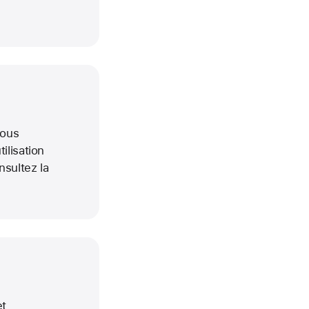
vous
ilisation
nsultez la
et