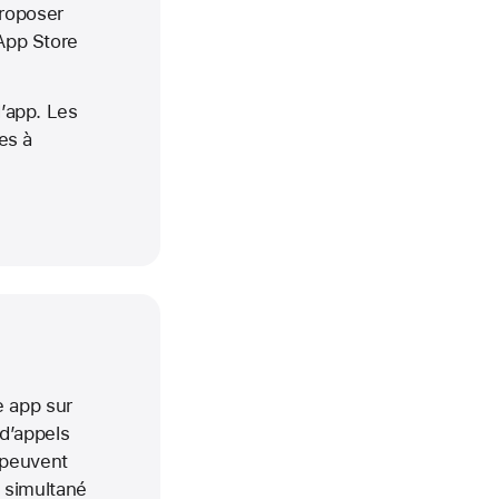
roposer
App Store
d’app. Les
es à
 app sur
 d’appels
s peuvent
n simultané