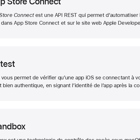
p Store Connect
Store Connect
est une API REST qui permet d’automatiser 
s dans App Store Connect et sur le site web Apple Develope
test
vous permet de vérifier qu’une app iOS se connectant à v
t bien authentique, en signant l’identité de l’app après la c
andbox
box
est une technologie de contrôle des accès sous mac