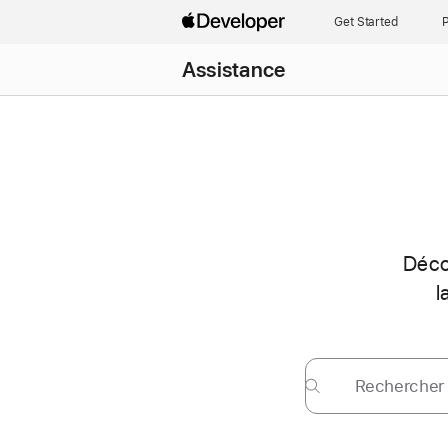
Get Started
P
Assistance
Décou
l