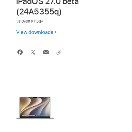
iPadOS 27.0 beta
(24A5355q)
2026年6月8日
View downloads