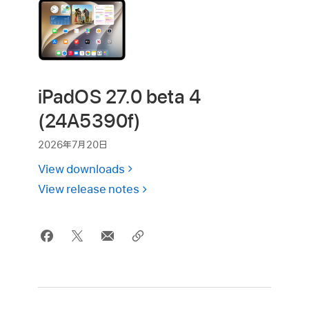
iPadOS 27.0 beta 4
(24A5390f)
2026年7月20日
View downloads
View release notes