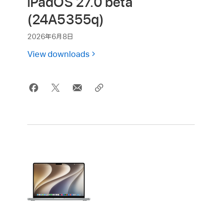
iPadOS 27.0 beta
(24A5355q)
2026年6月8日
View downloads