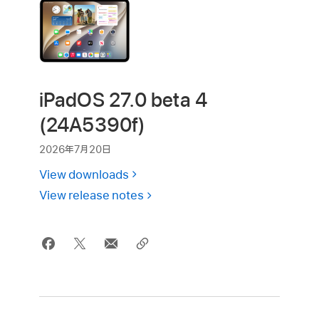
iPadOS 27.0 beta 4
(24A5390f)
2026年7月20日
View downloads
View release notes