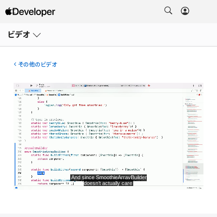
メ
ニ
ビデオ
ュ
ー
を
開
その他のビデオ
く