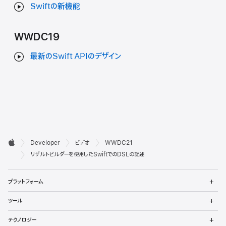
Swiftの新機能
WWDC19
最新のSwift APIのデザイン
デ

Developer
ビデオ
WWDC21
ベ
Apple
リザルトビルダーを使用したSwiftでのDSLの記述
ロ
メ
プラットフォーム
ッ
ニ
ュ
メ
パ
ツール
ー
ニ
を
ュ
メ
向
開
テクノロジー
ー
ニ