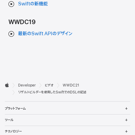
Swiftの新機能
WWDC19
最新のSwift APIのデザイン
デ

Developer
ビデオ
WWDC21
ベ
Apple
リザルトビルダーを使用したSwiftでのDSLの記述
ロ
メ
プラットフォーム
ッ
ニ
ュ
メ
パ
ツール
ー
ニ
を
ュ
メ
向
開
テクノロジー
ー
ニ