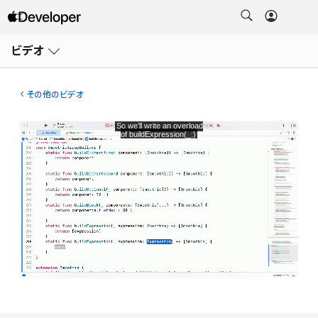
メ
ニ
ビデオ
ュ
ー
を
開
その他のビデオ
く