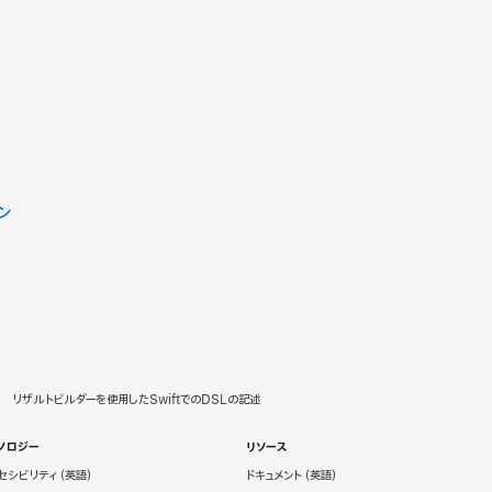
ン
リザルトビルダーを使用したSwiftでのDSLの記述
ノロジー
リソース
セシビリティ
ドキュメント