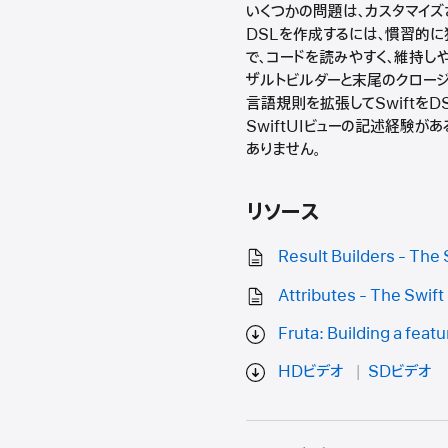
いくつかの問題は、カスタマイズ
DSLを作成するには、慣習的に
で、コードを読みやすく、維持し
ザルトビルダーと末尾のクロージ
言語規則を拡張してSwiftを
SwiftUIビューの記述経験
ありません。
リソース
Result Builders - Th
Attributes - The Swi
Fruta: Building a feat
HDビデオ
SDビデオ