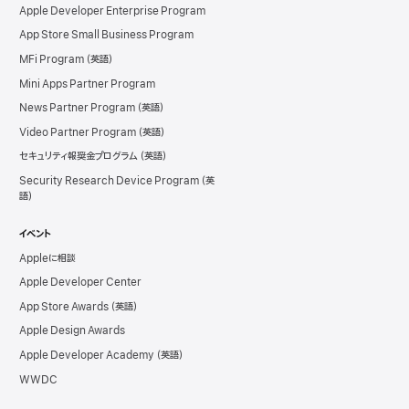
Apple Developer Enterprise Program
App Store Small Business Program
MFi Program
Mini Apps Partner Program
News Partner Program
Video Partner Program
セキュリティ報奨金プログラム
Security Research Device Program
イベント
Appleに相談
Apple Developer Center
App Store Awards
Apple Design Awards
Apple Developer Academy
WWDC