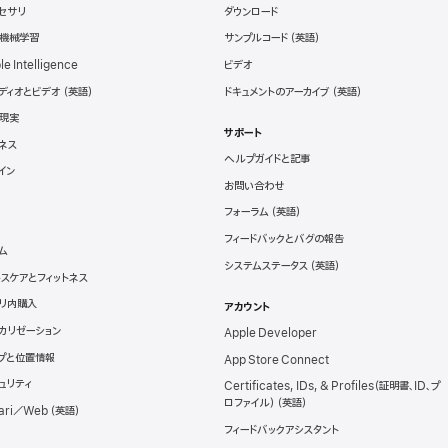
セサリ
ダウンロード
と機械学習
サンプルコード
le Intelligence
ビデオ
ディオとビデオ
ドキュメントのアーカイブ
現実
サポート
ネス
ヘルプガイドと記事
イン
お問い合わせ
フォーラム
フィードバックとバグの報告
ム
システムステータス
スケアとフィットネス
リ内購入
アカウント
カリゼーション
Apple Developer
プと位置情報
App Store Connect
ュリティ
Certificates, IDs, & Profiles（証明書、ID、プ
ロファイル）
ari／Web
フィードバックアシスタント