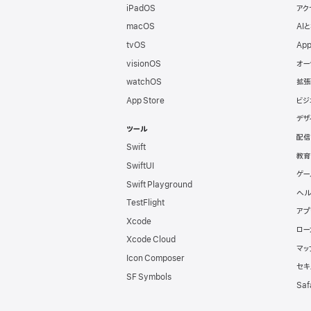
ロ
iPadOS
アク
ッ
macOS
AI
tvOS
App
パ
visionOS
オー
watchOS
拡張
向
App Store
ビジ
デザ
け
ツール
配信
Swift
フ
教育
SwiftUI
ゲー
Swift Playground
ッ
ヘル
TestFlight
アプ
タ
Xcode
ロー
Xcode Cloud
マッ
Icon Composer
セキ
SF Symbols
Saf