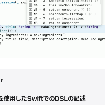
ード
使用したSwiftでのDSLの記述