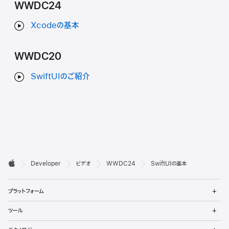
WWDC24
Xcodeの基本
WWDC20
SwiftUIのご紹介
デ

Developer
ビデオ
WWDC24
SwiftUIの基本
ベ
Apple
メ
ロ
プラットフォーム
ニ
ュ
ッ
メ
ツール
ー
ニ
パ
を
ュ
メ