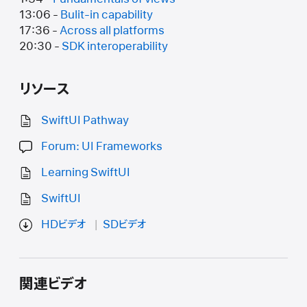
13:06 -
Bulit-in capability
17:36 -
Across all platforms
20:30 -
SDK interoperability
リソース
SwiftUI Pathway
Forum: UI Frameworks
Learning SwiftUI
SwiftUI
HDビデオ
SDビデオ
関連ビデオ