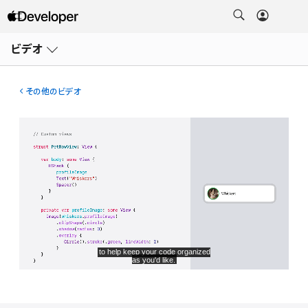
メ
ニ
ビデオ
ュ
ー
を
開
その他のビデオ
く