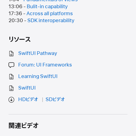
13:06 -
Bulit-in capability
17:36 -
Across all platforms
20:30 -
SDK interoperability
リソース
SwiftUI Pathway
Forum: UI Frameworks
Learning SwiftUI
SwiftUI
HDビデオ
SDビデオ
関連ビデオ