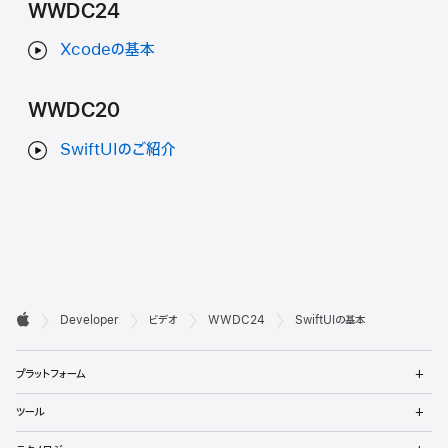
WWDC24
Xcodeの基本
WWDC20
SwiftUIのご紹介
デ

Developer
ビデオ
WWDC24
SwiftUIの基本
ベ
Apple
メ
ロ
プラットフォーム
ニ
ュ
ッ
メ
ツール
ー
ニ
パ
を
ュ
メ