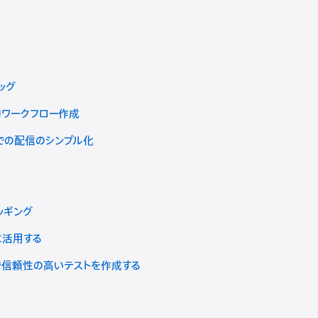
ッグ
用的ワークフロー作成
udでの配信のシンプル化
バッギング
限に活用する
高速で信頼性の高いテストを作成する