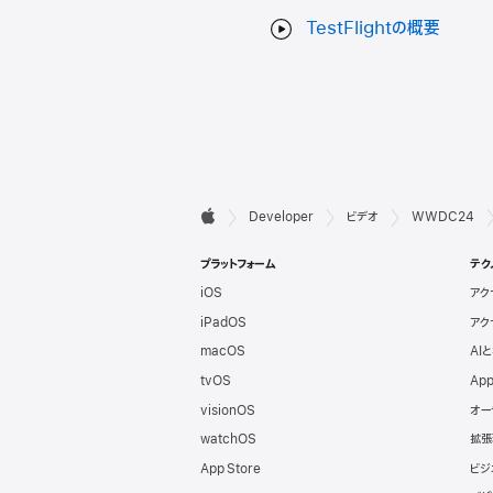
TestFlightの概要
デ

Developer
ビデオ
WWDC24
Apple
ベ
プラットフォーム
テク
iOS
アク
ロ
iPadOS
アク
ッ
macOS
AI
tvOS
App
パ
visionOS
オー
watchOS
拡張
向
App Store
ビジ