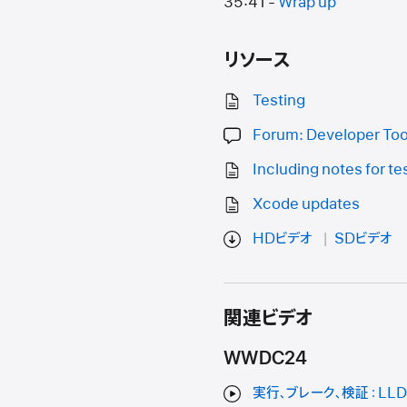
35:41 -
Wrap up
リソース
Testing
Forum: Developer Too
Including notes for te
Xcode updates
HDビデオ
SDビデオ
関連ビデオ
WWDC24
実行、ブレーク、検証：LL