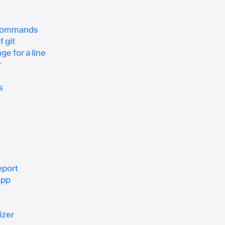
commands
f git
ge for a line
r
s
eport
app
izer