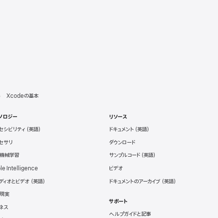
Xcodeの基本
ノロジー
リソース
セシビリティ
ドキュメント
セサリ
ダウンロード
と機械学習
サンプルコード
le Intelligence
ビデオ
ディオとビデオ
ドキュメントのアーカイブ
現実
サポート
ネス
ヘルプガイドと記事