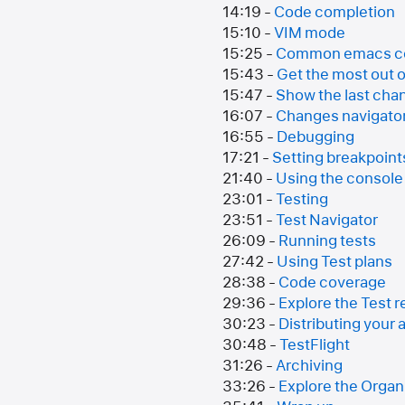
14:19 -
Code completion
15:10 -
VIM mode
15:25 -
Common emacs 
15:43 -
Get the most out o
15:47 -
Show the last chan
16:07 -
Changes navigato
16:55 -
Debugging
17:21 -
Setting breakpoint
21:40 -
Using the console
23:01 -
Testing
23:51 -
Test Navigator
26:09 -
Running tests
27:42 -
Using Test plans
28:38 -
Code coverage
29:36 -
Explore the Test r
30:23 -
Distributing your 
30:48 -
TestFlight
31:26 -
Archiving
33:26 -
Explore the Organ