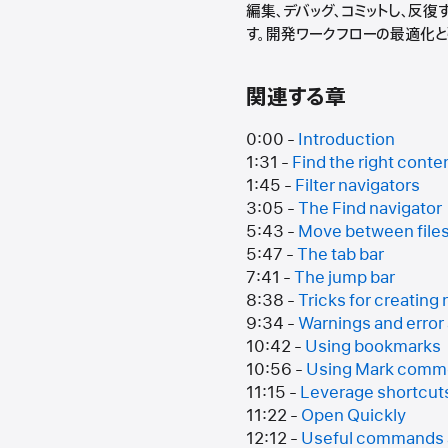
編集、デバッグ、コミットし、反
す。開発ワークフローの最適化と
関連する章
0:00 -
Introduction
1:31 -
Find the right conte
1:45 -
Filter navigators
3:05 -
The Find navigator
5:43 -
Move between file
5:47 -
The tab bar
7:41 -
The jump bar
8:38 -
Tricks for creating 
9:34 -
Warnings and error
10:42 -
Using bookmarks
10:56 -
Using Mark comm
11:15 -
Leverage shortcut
11:22 -
Open Quickly
12:12 -
Useful commands 