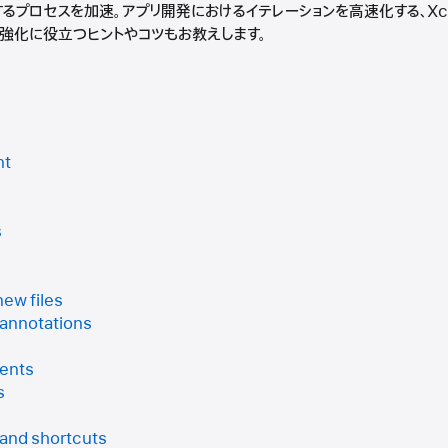
復するプロセスを加速。アプリ開発におけるイテレーションを高速化する、X
強化に役立つヒントやコツもお教えします。
nt
s
new files
 annotations
ents
s
and shortcuts