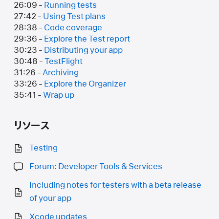
26:09 -
Running tests
27:42 -
Using Test plans
28:38 -
Code coverage
29:36 -
Explore the Test report
30:23 -
Distributing your app
30:48 -
TestFlight
31:26 -
Archiving
33:26 -
Explore the Organizer
35:41 -
Wrap up
リソース
Testing
Forum: Developer Tools & Services
Including notes for testers with a beta release
of your app
Xcode updates