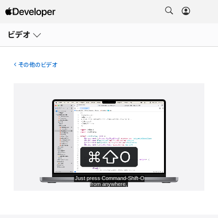
メ
ニ
ビデオ
ュ
ー
を
開
その他のビデオ
く