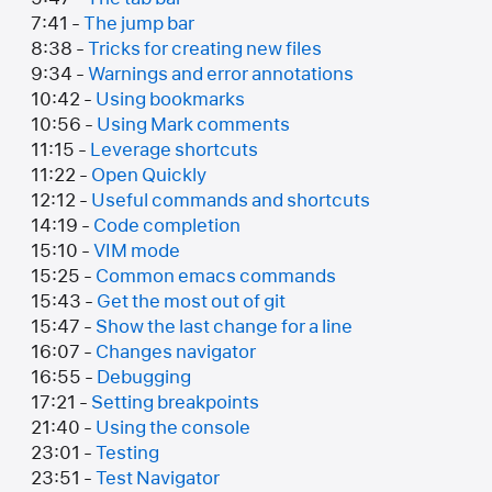
7:41 -
The jump bar
8:38 -
Tricks for creating new files
9:34 -
Warnings and error annotations
10:42 -
Using bookmarks
10:56 -
Using Mark comments
11:15 -
Leverage shortcuts
11:22 -
Open Quickly
12:12 -
Useful commands and shortcuts
14:19 -
Code completion
15:10 -
VIM mode
15:25 -
Common emacs commands
15:43 -
Get the most out of git
15:47 -
Show the last change for a line
16:07 -
Changes navigator
16:55 -
Debugging
17:21 -
Setting breakpoints
21:40 -
Using the console
23:01 -
Testing
23:51 -
Test Navigator