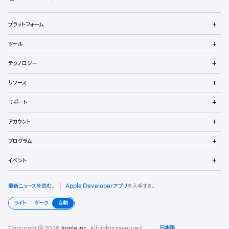
ベ
Apple
メ
ロ
プラットフォーム
ニ
ュ
ッ
メ
ツール
ー
ニ
パ
を
ュ
メ
開
テクノロジー
ー
ニ
向
く
を
ュ
メ
開
リソース
ー
ニ
け
く
を
ュ
メ
開
サポート
ー
フ
ニ
く
を
ュ
メ
開
ッ
アカウント
ー
ニ
く
を
ュ
メ
タ
開
プログラム
ー
ニ
く
を
ュ
メ
開
イベント
ー
ニ
く
を
ュ
開
ー
最新ニュースを読む
。
Apple Developerアプリ
を入手する。
く
を
開
ライト
ダーク
自動
く
Copyright © 2026
Apple Inc.
All rights reserved.