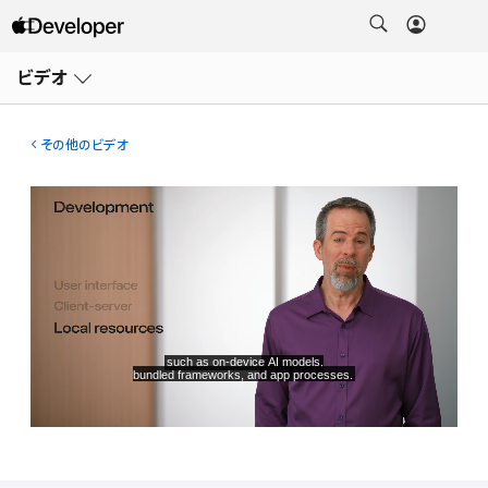
メ
ニ
ビデオ
ュ
ー
を
開
その他のビデオ
く