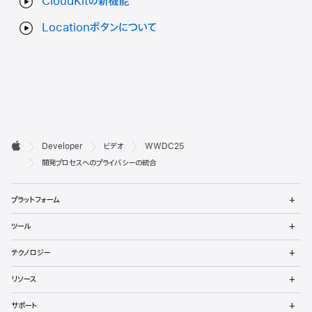
CloudKitの新機能
Locationボタンについて
デ

Developer
ビデオ
WWDC25
ベ
Apple
開発プロセスへのプライバシーの統合
ロ
メ
プラットフォーム
ッ
ニ
ュ
メ
パ
ツール
ー
ニ
を
ュ
メ
向
開
テクノロジー
ー
ニ
く
を
け
ュ
メ
開
リソース
ー
ニ
く
フ
を
ュ
メ
開
サポート
ー
ニ