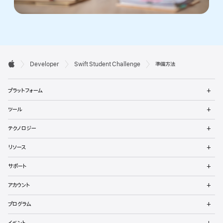
デ

Developer
Swift Student Challenge
準備方法
ベ
Apple
メ
ロ
プラットフォーム
ニ
ュ
ッ
メ
ツール
ー
ニ
パ
を
ュ
メ
開
テクノロジー
ー
ニ
向
く
を
ュ
メ
開
リソース
ー
ニ
け
く
を
ュ
メ
開
サポート
ー
フ
ニ
く
を
ュ
メ
開
ッ
アカウント
ー
ニ
く
を
ュ
メ
タ
開
プログラム
ー
ニ
く
を
ュ
メ
開