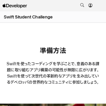
メ
ニ
Swift Student Challenge
ュ
ー
を
開
く
準備方法
Swiftを使ったコーディングを学ぶことで、
意義のある課
題に取り組むアプリ構築の可能性
が無限に広がります。
Swiftを使って次世代の革新的なアプリを生み出してい
る
デベロッパの世界的なコミュニティに参加しましょう。