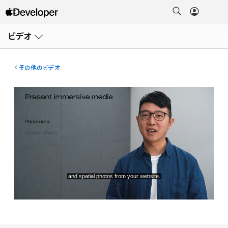
メ
ニ
ビデオ
ュ
ー
を
開
その他のビデオ
く