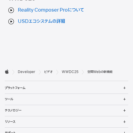
Reality Composer Proについて
USDエコシステムの詳細
デ

Developer
ビデオ
WWDC25
空間Webの新機能
ベ
Apple
メ
ロ
プラットフォーム
ニ
ュ
ッ
メ
ツール
ー
ニ
パ
を
ュ
メ
開
テクノロジー
ー
ニ
向
く
を
ュ
メ
開
リソース
ー
ニ
け
く
を
ュ
メ
開
サポート