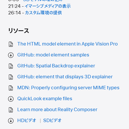
21:24 -
イマーシブメディアの表示
26:14 -
カスタム環境の提供
リソース
The HTML model element in Apple Vision Pro
GitHub: model element samples
GitHub: Spatial Backdrop explainer
GitHub:
element that displays 3D explainer
MDN: Properly configuring server MIME types
QuickLook example files
Learn more about Reality Composer
HDビデオ
SDビデオ