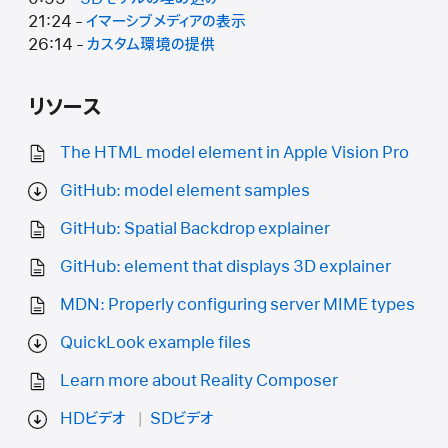
21:24 -
イマーシブメディアの表示
26:14 -
カスタム環境の提供
リソース
The HTML model element in Apple Vision Pro
GitHub: model element samples
GitHub: Spatial Backdrop explainer
GitHub:
element that displays 3D explainer
MDN: Properly configuring server MIME types
QuickLook example files
Learn more about Reality Composer
HDビデオ
SDビデオ