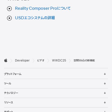
Reality Composer Proについて
USDエコシステムの詳細
デ

Developer
ビデオ
WWDC25
空間Webの新機能
ベ
Apple
メ
ロ
プラットフォーム
ニ
ュ
ッ
メ
ツール
ー
ニ
パ
を
ュ
メ
開
テクノロジー
ー
ニ
向
く
を
ュ
メ
開
リソース
ー
ニ
け
く
を
ュ
メ
開
サポート