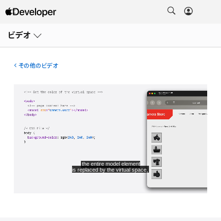
メ
ニ
ビデオ
ュ
ー
を
開
その他のビデオ
く