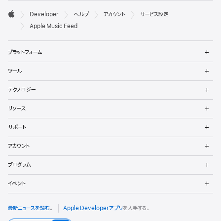
デ

Developer
ヘルプ
アカウント
サービス設定
ベ
Apple
Apple Music Feed
ロ
メ
ッ
プラットフォーム
ニ
ュ
メ
パ
ツール
ー
ニ
を
ュ
向
メ
開
テクノロジー
ー
ニ
く
を
け
ュ
メ
開
リソース
ー
ニ
く
フ
を
ュ
メ
開
サポート
ー
ニ
ッ
く
を
ュ
メ
開
アカウント
ー
ニ
タ
く
を
ュ
メ
開
プログラム
ー
ニ
く
を
ュ
メ
開
イベント
ー
ニ
く
を
ュ
開
ー
最新ニュースを読む
。
Apple Developerアプリ
を入手する。
く
を
開