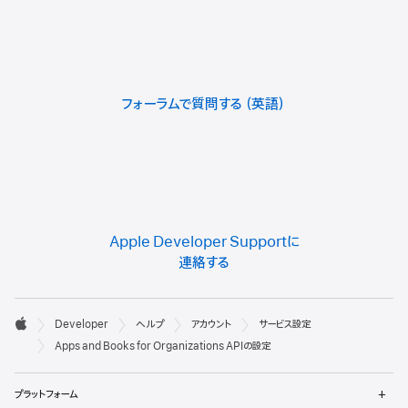
フォーラムで質問する
Apple Developer Supportに
連絡する
デ

Developer
ヘルプ
アカウント
サービス設定
ベ
Apple
Apps and Books for Organizations APIの設定
ロ
メ
ッ
プラットフォーム
ニ