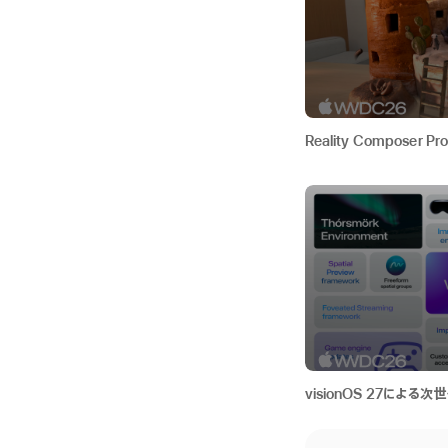
Reality Compose
visionOS 27による