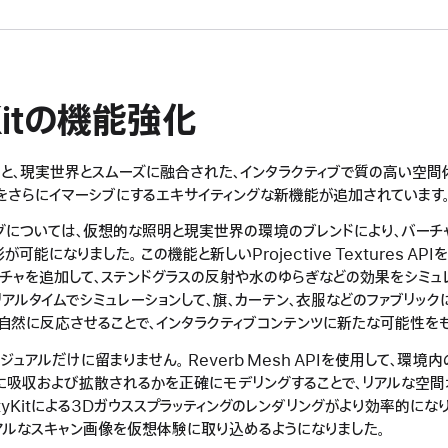
yKitの機能強化
使用すると、現実世界とスムーズに融合された、インタラクティブで質の高い空
をさらにイマーシブにするエキサイティングな新機能が追加されています
グについては、仮想的な照明と現実世界の環境のブレンドにより、バーチ
能になりました。 この機能と新しいProjective Textures AP
スチャを追加して、ステンドグラスの反射や水のゆらぎなどの効果をシミュレ
布地をリアルタイムでシミュレーションして、旗、カーテン、衣服などのファブリッ
自然に反応させることで、インタラクティブコンテンツに新たな可能性をも
ュアルだけに留まりません。 Reverb Mesh APIを使用して、環境
に吸収および拡散されるかを正確にモデリングすることで、リアルな空間
lityKitによる3Dガウススプラッティングのレンダリングがより効率的に
アルなスキャン画像を仮想体験に取り込めるようになりました。