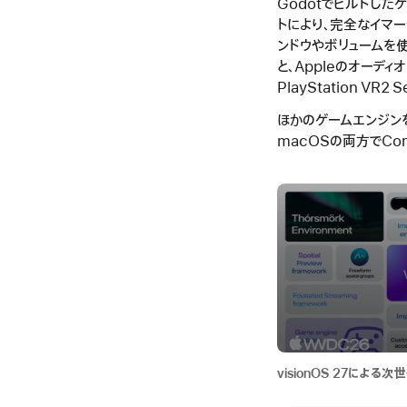
Godotでビルドしたゲー
トにより、完全なイマー
ンドウやボリュームを
と、Appleのオーディ
PlayStation V
ほかのゲームエンジンを使
macOSの両方でComp
visionOS 27による