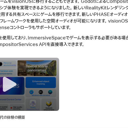
ムをvisionOSに移行することもできます。 GodotによるComposito
シブ体験を実現できるようになりました。 新しいRealityKitレンダリン
使用する共有スペースにゲームを移行できます。新しいPHASEオーディ
オフレームワークを使用した空間オーディオが可能になります。 visionOS
R2 Senseコントローラもサポートしています。
用しており、ImmersiveSpaceでゲームを表示する必要がある場合、
ositorServices APIを直接導入できます。
次世代の体験の構築