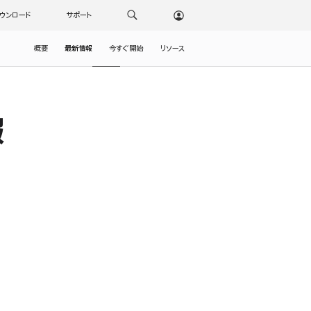
ウンロード
サポート
概要
最新情報
今すぐ開始
リソース
報
。