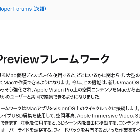
loper Forums
l Previewフレームワーク
するMac仮想ディスプレイを使用すると、どこにいるかに関わらず、大型
Macで作業できるようになります。 今年、この機能は、新しいmacOS Spat
そう強化され、Apple Vision Pro上の空間コンテンツをMacから
じてほかのユーザーと共同で編集できるようになりました。
iewフレームワークはMacアプリをvisionOS上のクイックルックに接続しま
ProのライブUSD編集を使用して、空間写真、Apple Immersive Vide
トできます。 注釈を使用すると、3Dシーン内を自由に移動する、コンテン
のオーバーライドを調整する、フィードバックを共有するといった作業をす