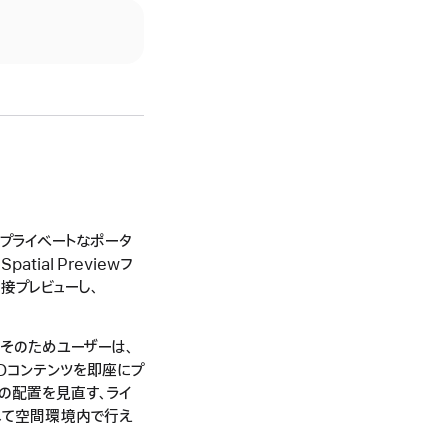
のプライベートなポータ
ial Previewフ
直接プレビューし、
す。そのためユーザーは、
o、3Dコンテンツを即座にプ
ツの配置を見直す、ライ
べて空間環境内で行え