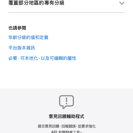
在「App」中，選取你要檢視的 App。
覆蓋部分地區的專有分級
在側邊欄的「一般資訊」下，按一下「App 資訊」。
覆蓋南韓的年齡分級
如果南韓遊戲物管理委員會（GRAC）核發的官方年齡分級
也請參閱
有別於你 App 的年齡分級，你可能會收到 App 審查團隊
秘訣：
若要進一步瞭解用來確定年齡分級的
年齡分級的值和定義
的訊息。如果你收到這則通知，請在相關欄位中輸入 RCN，
功能和內容，並參考相關範例，請從「App 資訊」
平台版本資訊
並更新你 App 在南韓店面的年齡分級，然後
提交你的 App
頁面上的範例面板中，選取一個類別。你也可以
以供審查
。
瀏覽
年齡分級類別
。
必要、可本地化，以及可編輯的屬性
在「App」中，選取你要檢視的 App。
在「年齡分級」下方，按一下「設定年齡分級」按鈕。
在側邊欄的「一般資訊」下，按一下「App 資訊」。
務必在「App Store 規範與許可」的「南韓供應狀況」區
段中輸入 RCN。
在「年齡分級」區段中，按一下「南韓」旁的「覆蓋」。
意見回饋輔助程式
在隨即出現的對話框中，選取「是」來告知 Apple 你收
提交意見回饋、回報錯誤，並要求強化
到的 GRAC 官方分級有別於我們計算的分級。
API 和開發者工具。