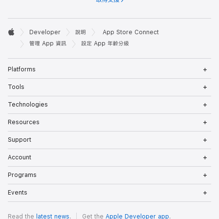
Developer

Developer
說明
App Store Connect
如果你不需要覆蓋評分，或不需要在 App Store 的「兒
Footer
Apple
管理 App 資訊
設定 App 年齡分級
童」類別中顯示你的 App，請在「年齡類別與分級覆蓋」
下選擇「無適用類別」，然後繼續進行第 6 步。
Op
Platforms
Me
年齡類別與分級覆蓋
Op
Tools
Me
計算後的分級會顯示在進度列的「其他資訊」區段中。如
Op
Technologies
Me
果你的 App 專供特定年齡類別、App 的 EULA 有年齡
Op
Resources
要求，或者你認為 App 應該獲得更高的分級，你可以選
Me
Op
擇「專為兒童製作」或「以更高年齡分級覆蓋」，藉此調整
Support
Me
App 的分級，以準確反映 App 的內容和功能。
Op
Account
Me
App Store 的「專為兒童製作」類別
Op
Programs
Me
如果計算後的 App 年齡分級為 4+ 歲或 9+ 歲，且你希
Op
Events
Me
望 App 也能出現在 App Store 的「兒童」類別中，請
在「年齡類別與分級覆蓋」下選擇「專為兒童製作」，然後
Read the
latest news
.
Get the
Apple Developer app
.