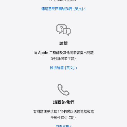
傳送意見回饋給我們
選取 GRAC 所核發的年齡分級，然後按一下「儲存」。系
統隨即顯示更新後的地區專有分級。
當對話框出現時，請檢視各 App 內控制項目和能力選
項，然後選取你 App 包含的任何可能限制內容的選項，
然後按「下一步」。
論壇
瀏覽進度列的各個區段、回答問題和選取合乎各個內容描
向 Apple 工程師及其他開發者提出問題
述的頻率程度，然後按「下一步」。
並討論開發主題。
檢視論壇
若要編輯 App 在南韓的年齡分級，請前往側邊欄中的
「App 資訊」，選取「南韓」旁邊的「覆蓋」以更新你的選擇，
然後按一下「儲存」。
請聯絡我們
有問題或要求嗎？我們可以透過電話或電
子郵件提供協助。
取得支援