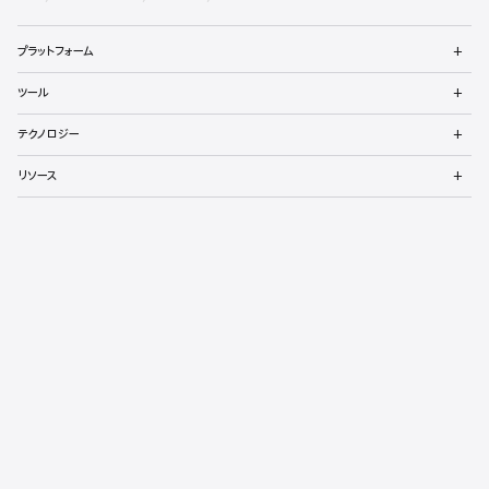
ベ
Apple
メ
ロ
プラットフォーム
ニ
ュ
ッ
メ
ツール
ー
ニ
パ
を
ュ
メ
開
テクノロジー
ー
ニ
向
く
を
ュ
メ
開
リソース
ー
ニ
け
く
を
ュ
メ
開
サポート
ー
フ
ニ
く
を
ュ
メ
開
ッ
アカウント
ー
ニ
く
を
ュ
メ
タ
開
プログラム
ー
ニ
く
を
ュ
メ
開
イベント
ー
ニ
く
を
ュ
開
ー
最新ニュースを読む
。
Apple Developerアプリ
を入手する。
く
を
開
ライト
ダーク
自動
く
Copyright © 2026
Apple Inc.
All rights reserved.