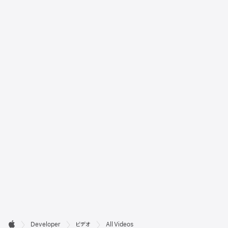
デ

Developer
ビデオ
All Videos