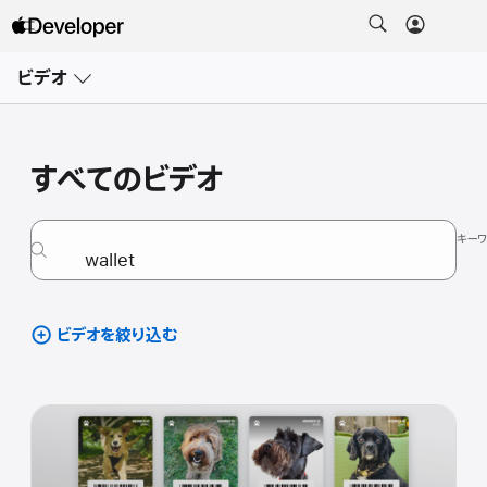
メ
ニ
ビデオ
ュ
ー
を
開
く
すべてのビデオ
キー
ビデオを絞り込む