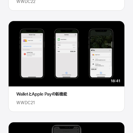
WWDC22
18:41
WalletとApple Payの新機能
WWDC21